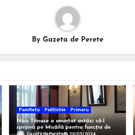
By
Gazeta de Perete
Pamfletu
Politichie
Primaru
Nicu Tănase a anunțat astăzi că-l
sprijină pe Misăilă pentru funcția de
primar al Focșaniului
Gazeta de Perete
29/03/2024