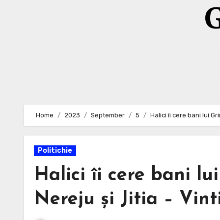
G
Home
2023
September
5
Halici îi cere bani lui
Politichie
Halici îi cere bani 
Nereju și Jitia – Vin