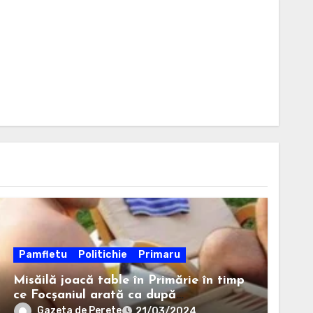
Pamfletu
Politichie
Primaru
Misăilă joacă table în Primărie în timp
ce Focșaniul arată ca după
bombardament
Gazeta de Perete
21/03/2024