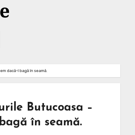
te
vedem dacă-l bagă în seamă.
urile Butucoasa –
l bagă în seamă.