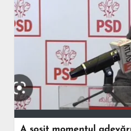
A sosit momentul adevăru