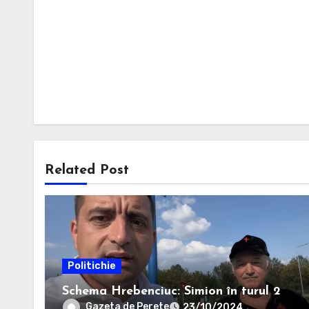
Related Post
Politichie
Schema Hrebenciuc: Simion în turul 2
Gazeta de Perete
23/10/2024