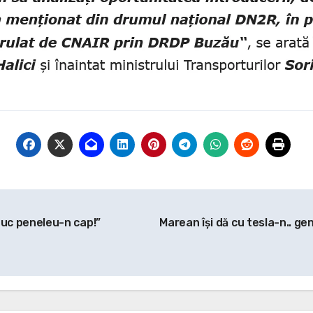
 duc peneleu-n cap!”
Marean își dă cu tesla-n.. ge