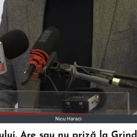
Nicu Haraci
lui. Are sau nu priză la Grin