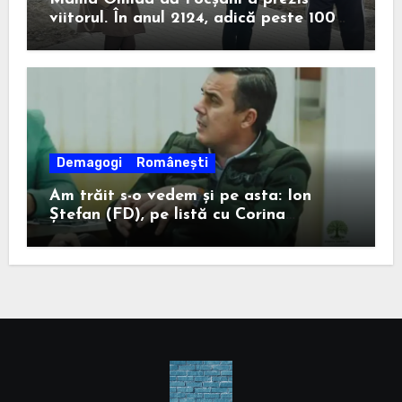
viitorul. În anul 2124, adică peste 100
de ani, un anume Ion Ștefan va câștiga
la Consiliul Județean.
Demagogi
Românești
Am trăit s-o vedem și pe asta: Ion
Ștefan (FD), pe listă cu Corina
Atanasiu (USR), cea care l-a ajutat pe
Misăilă să rămână primar în 2020.