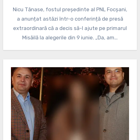
Nicu Tănase, fostul președinte al PNL Focșani,
a anunțat astăzi într-o conferință de presă
extraordinară că a decis să-l ajute pe primarul
Misăilă la alegerile din 9 iunie. „Da, am…