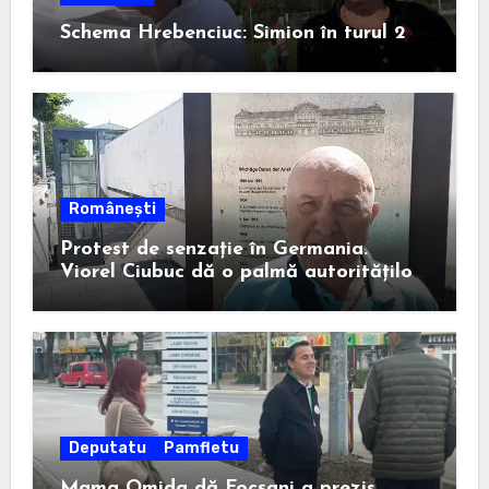
Schema Hrebenciuc: Simion în turul 2
Românești
Protest de senzație în Germania.
Viorel Ciubuc dă o palmă autorităților
din România. Bravo, domnule inginer!
Deputatu
Pamfletu
Mama Omida dă Focșani a prezis