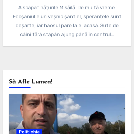
A scăpat hățurile Misăilă. De multă vreme.
Focșaniul e un veșnic șantier, speranțele sunt
deșarte, iar haosul pare la el acasă. Sute de
câini fără stăpân ajung până în centrul…
Să Afle Lumea!
Politichie