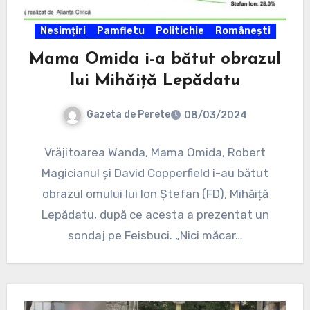
Nesimțiri
Pamfletu
Politichie
Românești
Mama Omida i-a bătut obrazul
lui Mihăiță Lepădatu
Gazeta de Perete
08/03/2024
Vrăjitoarea Wanda, Mama Omida, Robert
Magicianul și David Copperfield i-au bătut
obrazul omului lui Ion Ștefan (FD), Mihăiță
Lepădatu, după ce acesta a prezentat un
sondaj pe Feisbuci. „Nici măcar…