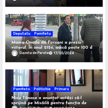
Deputatu
Pamfletu
Mama Omida dă Focșani a prezis
viitorul. În anul 2124, adică peste 100 de
ani, un anume Ion Ștefan va câștiga la
Gazeta de Perete
17/05/2024
Consiliul Județean.
Pamfletu
Politichie
Primaru
Nicu Tănase a anunțat astăzi că-l
sprijină pe Misăilă pentru funcția de