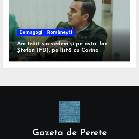
Demagogi
Românești
Am trăit s-o vedem și pe asta: Ion
Ștefan (FD), pe listă cu Corina
Atanasiu (USR), cea care l-a ajutat pe
Misăilă să rămână primar în 2020.
Gazeta de Perete