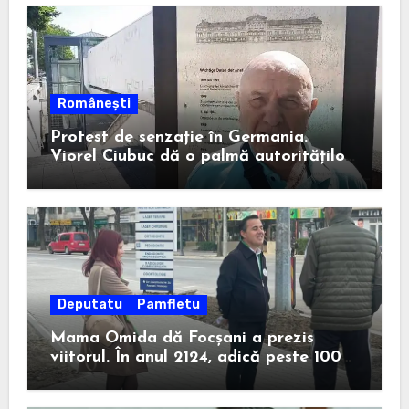
Românești
Protest de senzație în Germania.
Viorel Ciubuc dă o palmă autorităților
din România. Bravo, domnule inginer!
Deputatu
Pamfletu
Mama Omida dă Focșani a prezis
viitorul. În anul 2124, adică peste 100
de ani, un anume Ion Ștefan va câștiga
la Consiliul Județean.