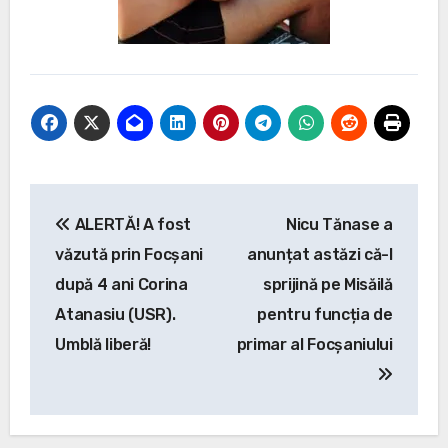
Post
ALERTĂ! A fost
Nicu Tănase a
navigation
văzută prin Focșani
anunțat astăzi că-l
după 4 ani Corina
sprijină pe Misăilă
Atanasiu (USR).
pentru funcția de
Umblă liberă!
primar al Focșaniului