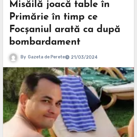
Misăilă joacă table în
Primărie în timp ce
Focșaniul arată ca după
bombardament
By
Gazeta de Perete
21/03/2024