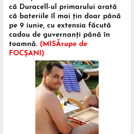
că Duracell-ul primarului arată
că bateriile îl mai țin doar până
pe 9 iunie, cu extensia făcută
cadou de guvernanți până în
toamnă.
(MISĂrupe de
FOCȘANI)