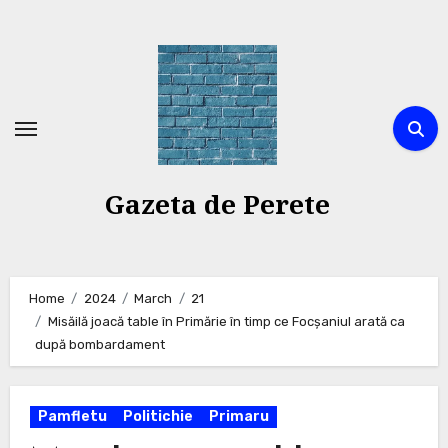
Skip
to
content
Gazeta de Perete
Home
2024
March
21
Misăilă joacă table în Primărie în timp ce Focșaniul arată ca
după bombardament
Pamfletu
Politichie
Primaru