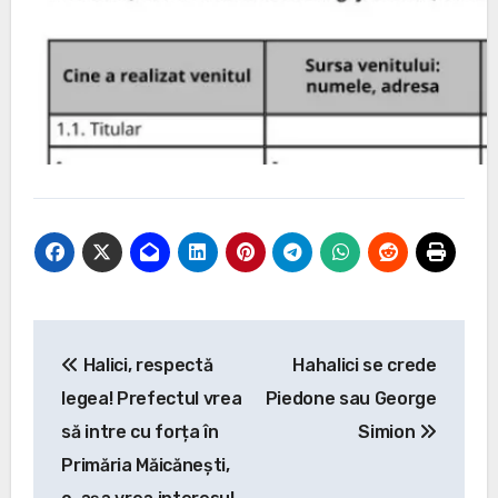
Post
Halici, respectă
Hahalici se crede
navigation
legea! Prefectul vrea
Piedone sau George
să intre cu forța în
Simion
Primăria Măicănești,