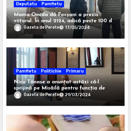
Deputatu
Pamfletu
Mama Omida dă Focșani a prezis
viitorul. În anul 2124, adică peste 100 de
ani, un anume Ion Ștefan va câștiga la
Gazeta de Perete
17/05/2024
Consiliul Județean.
Pamfletu
Politichie
Primaru
Nicu Tănase a anunțat astăzi că-l
sprijină pe Misăilă pentru funcția de
primar al Focșaniului
Gazeta de Perete
29/03/2024