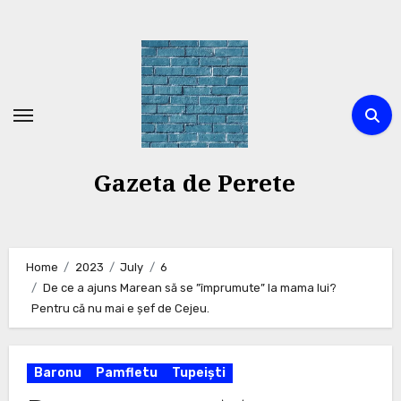
Skip
to
content
Gazeta de Perete
Home
2023
July
6
De ce a ajuns Marean să se ”împrumute” la mama lui?
Pentru că nu mai e șef de Cejeu.
Baronu
Pamfletu
Tupeiști