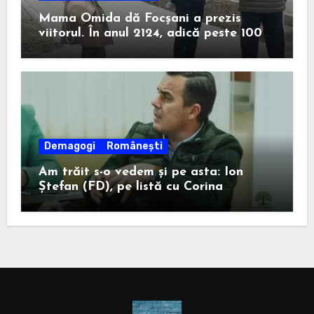
Mama Omida dă Focșani a prezis
viitorul. În anul 2124, adică peste 100
de ani, un anume Ion Ștefan va câștiga
la Consiliul Județean.
Demagogi
Românești
Am trăit s-o vedem și pe asta: Ion
Ștefan (FD), pe listă cu Corina
Atanasiu (USR), cea care l-a ajutat pe
Misăilă să rămână primar în 2020.