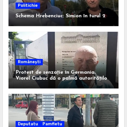
Politichie
Schema Hrebenciuc: Simion în turul 2
Românești
Protest de senzație în Germania.
Viorel Ciubuc dă o palmă autorităților
din România. Bravo, domnule inginer!
Deputatu
Pamfletu