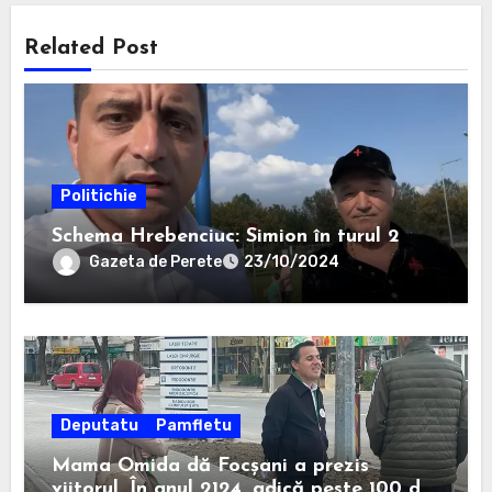
Related Post
Politichie
Schema Hrebenciuc: Simion în turul 2
Gazeta de Perete
23/10/2024
Deputatu
Pamfletu
Mama Omida dă Focșani a prezis
viitorul. În anul 2124, adică peste 100 de