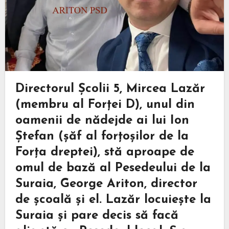
Directorul Școlii 5, Mircea Lazăr
(membru al Forței D), unul din
oamenii de nădejde ai lui Ion
Ștefan (șăf al forțoșilor de la
Forța dreptei), stă aproape de
omul de bază al Pesedeului de la
Suraia, George Ariton, director
de școală și el. Lazăr locuiește la
Suraia și pare decis să facă