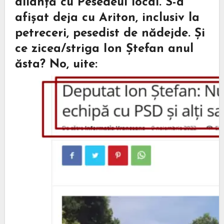
alianță cu Pesedeul local. S-a
afișat deja cu Ariton, inclusiv la
petreceri, pesedist de nădejde. Și
ce zicea/striga Ion Ștefan anul
ăsta? No, uite: