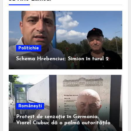
Politichie
Schema Hrebenciuc: Simion în turul 2
Românești
Protest de senzație în Germania.
Viorel Ciubuc dă o palmă autorităților
din România. Bravo, domnule inginer!