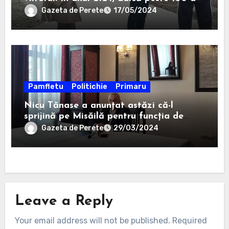
ani, un anume Ion Ștefan va câștiga la
Gazeta de Perete
17/05/2024
Consiliul Județean.
Pamfletu
Politichie
Primaru
Nicu Tănase a anunțat astăzi că-l
sprijină pe Misăilă pentru funcția de
primar al Focșaniului
Gazeta de Perete
29/03/2024
Leave a Reply
Your email address will not be published.
Required