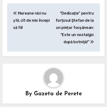
Post
Mareane nici nu
“Dedicație” pentru
navigation
știi, cît de mic începi
forțosul Ștefan de la
să fii!
un piețar focșănean:
“Este un nostalgic
după botniță!”
By
Gazeta de Perete