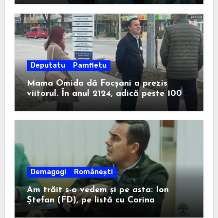
Deputatu
Pamfletu
Mama Omida dă Focșani a prezis
viitorul. În anul 2124, adică peste 100
de ani, un anume Ion Ștefan va câștiga
la Consiliul Județean.
Demagogi
Românești
Am trăit s-o vedem și pe asta: Ion
Ștefan (FD), pe listă cu Corina
Atanasiu (USR), cea care l-a ajutat pe