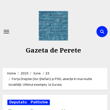
Skip
to
content
Gazeta de Perete
Home
2023
June
23
Forța Dreptei (Ion Ștefan) și PSD, alianțe în mai multe
localități. Ultimul exemplu: la Suraia.
Deputatu
Politichie