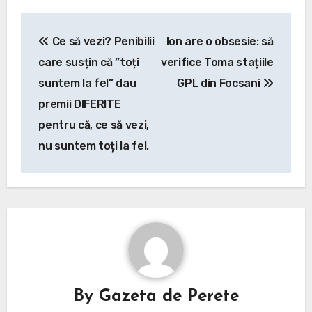
Post
Ce să vezi? Penibilii
Ion are o obsesie: să
navigation
care susțin că ”toți
verifice Toma stațiile
suntem la fel” dau
GPL din Focsani
premii DIFERITE
pentru că, ce să vezi,
nu suntem toți la fel.
By
Gazeta de Perete