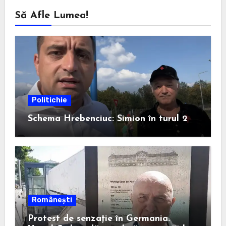
Să Afle Lumea!
Politichie
Schema Hrebenciuc: Simion în turul 2
Românești
Protest de senzație în Germania.