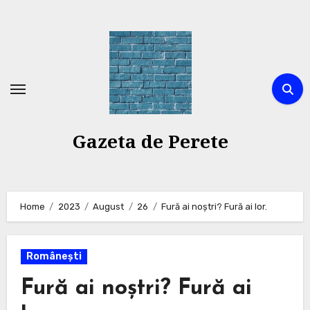
Skip
to
content
Gazeta de Perete
Home
2023
August
26
Fură ai noștri? Fură ai lor.
Românești
Fură ai noștri? Fură ai