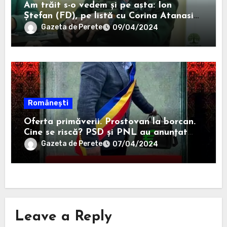
Am trăit s-o vedem și pe asta: Ion
Ștefan (FD), pe listă cu Corina Atanasiu
(USR), cea care l-a ajutat pe Misăilă să
Gazeta de Perete
09/04/2024
rămână primar în 2020.
Românești
Oferta primăverii. Prostovan la borcan.
Cine se riscă? PSD și PNL au anunțat
că-i sar capacele degeaba blanaursului
Gazeta de Perete
07/04/2024
Leave a Reply