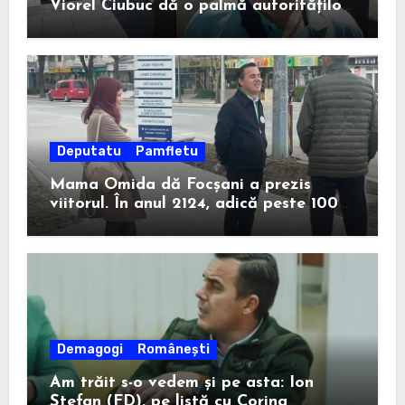
Viorel Ciubuc dă o palmă autorităților
din România. Bravo, domnule inginer!
Deputatu
Pamfletu
Mama Omida dă Focșani a prezis
viitorul. În anul 2124, adică peste 100
de ani, un anume Ion Ștefan va câștiga
la Consiliul Județean.
Demagogi
Românești
Am trăit s-o vedem și pe asta: Ion
Ștefan (FD), pe listă cu Corina