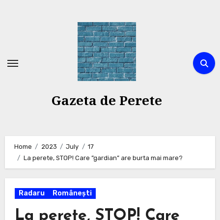
Skip
to
content
Gazeta de Perete
Home
2023
July
17
La perete, STOP! Care ”gardian” are burta mai mare?
Radaru
Românești
La perete, STOP! Care