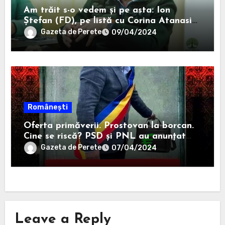
Am trăit s-o vedem și pe asta: Ion
Ștefan (FD), pe listă cu Corina Atanasiu
(USR), cea care l-a ajutat pe Misăilă să
Gazeta de Perete
09/04/2024
rămână primar în 2020.
Românești
Oferta primăverii. Prostovan la borcan.
Cine se riscă? PSD și PNL au anunțat
că-i sar capacele degeaba blanaursului
Gazeta de Perete
07/04/2024
Leave a Reply