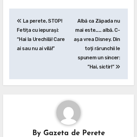
Post
La perete, STOP!
Albă ca Zăpada nu
navigation
Fetița cu iepurași:
mai este…… albă. C-
“Hai la Urechilă! Care
așa vrea Disney. Din
ai sau nu ai vilă!”
toți rărunchii le
spunem un sincer:
”Hai, sictir!”
By
Gazeta de Perete