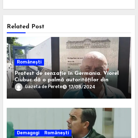
Related Post
Românești
Protest de senzație în Germania. Viorel
Ciubuc dă o palmă autorităților din
România. Bravo, domnule inginer!
Gazeta de Perete
17/08/2024
Demagogi
Românești