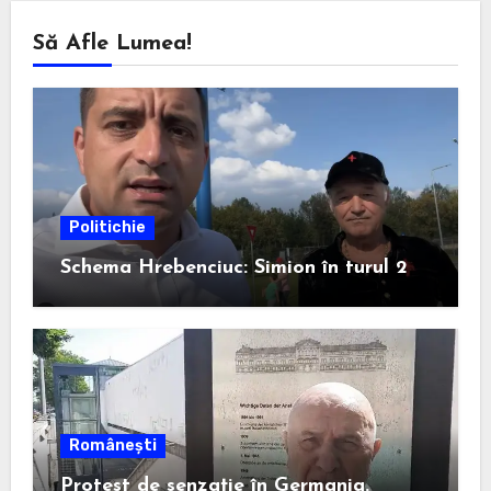
Să Afle Lumea!
Politichie
Schema Hrebenciuc: Simion în turul 2
Românești
Protest de senzație în Germania.