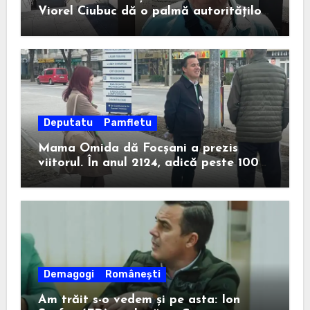
Viorel Ciubuc dă o palmă autorităților
din România. Bravo, domnule inginer!
Deputatu
Pamfletu
Mama Omida dă Focșani a prezis
viitorul. În anul 2124, adică peste 100
de ani, un anume Ion Ștefan va câștiga
la Consiliul Județean.
Demagogi
Românești
Am trăit s-o vedem și pe asta: Ion