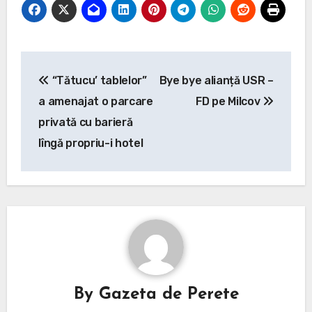
Post
“Tătucu’ tablelor”
Bye bye alianță USR –
navigation
a amenajat o parcare
FD pe Milcov
privată cu barieră
lîngă propriu-i hotel
By
Gazeta de Perete