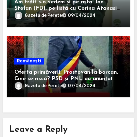
Am trăit s-o vedem și pe asta: Ion
Ștefan (FD), pe listă cu Corina Atanasiu
(USR), cea care l-a ajutat pe Misăilă să
Gazeta de Perete
09/04/2024
rămână primar în 2020.
Românești
Oferta primăverii. Prostovan la borcan.
Cine se riscă? PSD și PNL au anunțat
că-i sar capacele degeaba blanaursului
Gazeta de Perete
07/04/2024
Leave a Reply