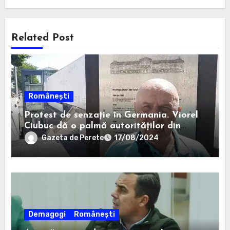
Related Post
Românești
Protest de senzație în Germania. Viorel
Ciubuc dă o palmă autorităților din
România. Bravo, domnule inginer!
Gazeta de Perete
17/08/2024
Demagogi
Românești