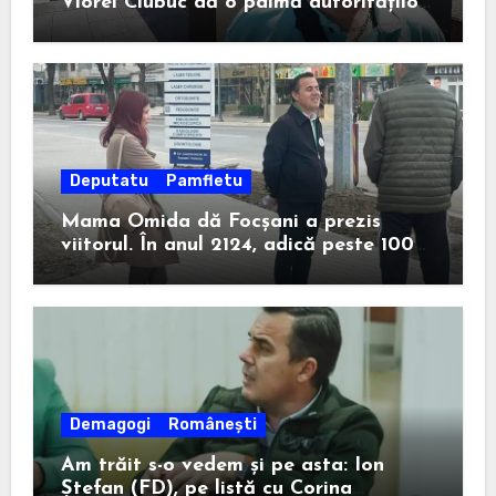
Viorel Ciubuc dă o palmă autorităților
din România. Bravo, domnule inginer!
Deputatu
Pamfletu
Mama Omida dă Focșani a prezis
viitorul. În anul 2124, adică peste 100
de ani, un anume Ion Ștefan va câștiga
la Consiliul Județean.
Demagogi
Românești
Am trăit s-o vedem și pe asta: Ion
Ștefan (FD), pe listă cu Corina