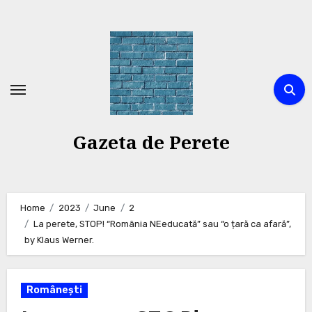
Skip
to
content
Gazeta de Perete
Home
2023
June
2
La perete, STOP! “România NEeducată” sau “o țară ca afară”,
by Klaus Werner.
Românești