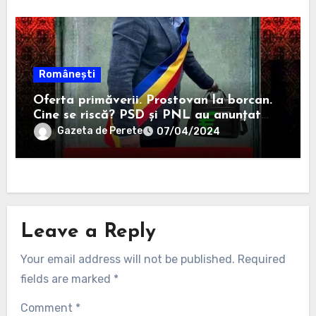
Românești
Oferta primăverii. Prostovan la borcan.
Cine se riscă? PSD și PNL au anunțat
că-i sar capacele degeaba blanaursului
Gazeta de Perete
07/04/2024
Leave a Reply
Your email address will not be published.
Required
fields are marked
*
Comment
*