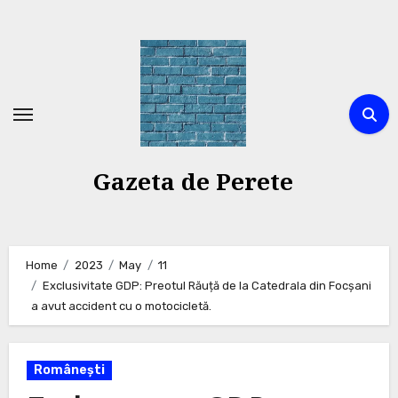
Skip
to
content
Gazeta de Perete
Home
2023
May
11
Exclusivitate GDP: Preotul Răuță de la Catedrala din Focșani
a avut accident cu o motocicletă.
Românești