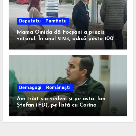
Deputatu
Pamfletu
Mama Omida dă Focșani a prezis
viitorul. În anul 2124, adică peste 100
de ani, un anume Ion Ștefan va câștiga
la Consiliul Județean.
Demagogi
Românești
Am trăit s-o vedem și pe asta: Ion
Ștefan (FD), pe listă cu Corina
Atanasiu (USR), cea care l-a ajutat pe
Misăilă să rămână primar în 2020.