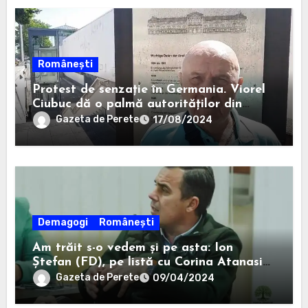
Românești
Protest de senzație în Germania. Viorel
Ciubuc dă o palmă autorităților din
România. Bravo, domnule inginer!
Gazeta de Perete
17/08/2024
Demagogi
Românești
Am trăit s-o vedem și pe asta: Ion
Ștefan (FD), pe listă cu Corina Atanasiu
(USR), cea care l-a ajutat pe Misăilă să
Gazeta de Perete
09/04/2024
rămână primar în 2020.