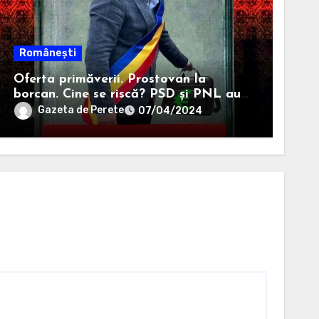
Românești
Oferta primăverii. Prostovan la
borcan. Cine se riscă? PSD și PNL au
anunțat că-i sar capacele degeaba
Gazeta de Perete
07/04/2024
blanaursului