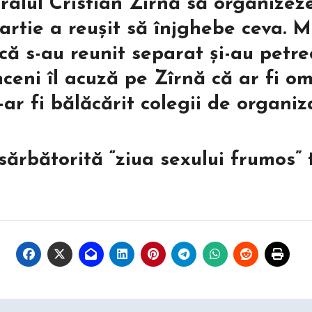
eralul Cristian Zîrnă să organizez
artie a reușit să înjghebe ceva. Ma
ică s-au reunit separat și-au petr
înceni îl acuză pe Zîrnă că ar fi om
ar fi bălăcărit colegii de organiz
sărbătorită “ziua sexului frumos” 