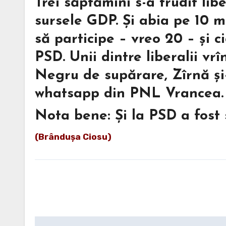
Trei săptămîni s-a trudit lib
sursele GDP. Și abia pe 10 m
să participe – vreo 20 – și c
PSD. Unii dintre liberalii vr
Negru de supărare, Zîrnă și-
whatsapp din PNL Vrancea.
Nota bene: Și la PSD a fost 
(Brândușa Ciosu)