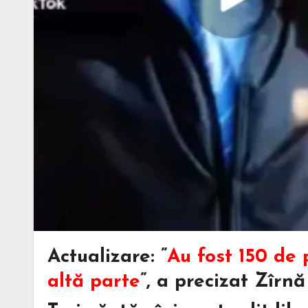
Actualizare: ”
Au fost 150 de 
altă parte
”, a precizat Zîrnă