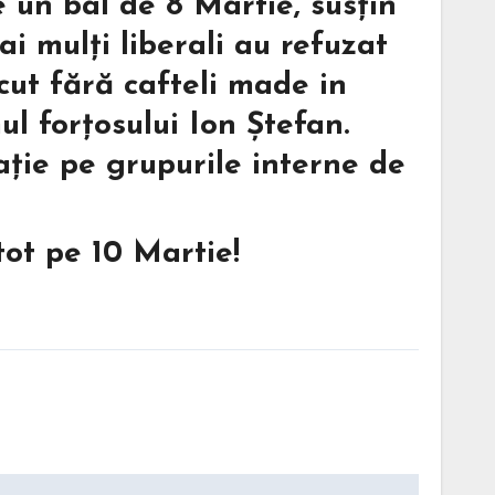
e un bal de 8 Martie, susțin
i mulți liberali au refuzat
ecut fără cafteli made in
ul forțosului Ion Ștefan.
ație pe grupurile interne de
tot pe 10 Martie!