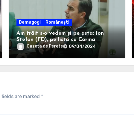
Demagogi
Românești
Am trăit s-o vedem și pe asta: Ion
Ștefan (FD), pe listă cu Corina
Atanasiu (USR), cea care l-a ajutat pe
Gazeta de Perete
09/04/2024
Misăilă să rămână primar în 2020.
 fields are marked
*