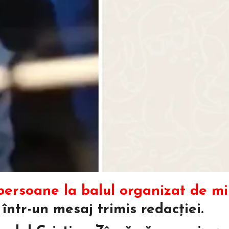
persoane la balul organizat de min
 într-un mesaj trimis redacției.