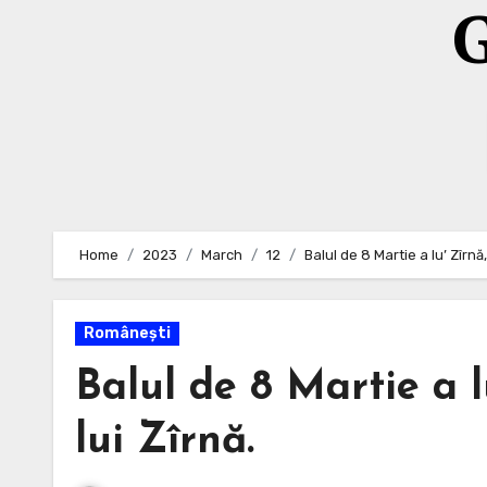
G
Home
2023
March
12
Balul de 8 Martie a lu’ Zîrnă
Românești
Balul de 8 Martie a 
lui Zîrnă.