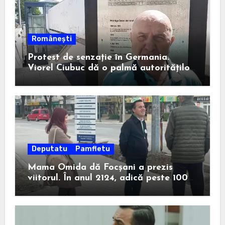
Românești
Protest de senzație în Germania.
Viorel Ciubuc dă o palmă autorităților
din România. Bravo, domnule inginer!
Deputatu
Pamfletu
Mama Omida dă Focșani a prezis
viitorul. În anul 2124, adică peste 100
de ani, un anume Ion Ștefan va câștiga
la Consiliul Județean.