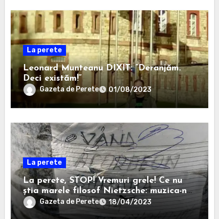
La perete
Leonard Munteanu DIXIT: ”Deranjăm.
Deci existăm!”
Gazeta de Perete
01/08/2023
La perete
La perete, STOP! Vremuri grele! Ce nu
știa marele filosof Nietzsche: muzica-n
faliment, nu-i așa?
Gazeta de Perete
18/04/2023