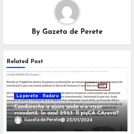
By
Gazeta de Perete
Related Post
La perete
Radaru
Condurache a ajuns unde n-a visat
vreodată. În anul 2923. Îl pișCĂ CAreva?
Gazeta de Perete
23/01/2024