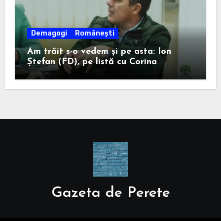
Demagogi
Românești
Am trăit s-o vedem și pe asta: Ion
Ștefan (FD), pe listă cu Corina
Atanasiu (USR), cea care l-a ajutat pe
Misăilă să rămână primar în 2020.
Gazeta de Perete