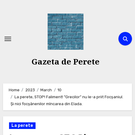
Skip
to
content
Gazeta de Perete
Home
2023
March
10
La perete, STOP! Faliment! ”Grecilor” nu le-a priit Focșaniul.
Și nici focșănenilor mîncarea din Elada.
La perete