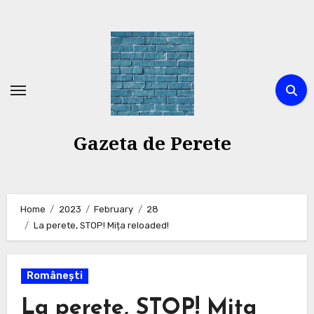
Skip
to
content
Gazeta de Perete
Home
2023
February
28
La perete, STOP! Mița reloaded!
Românești
La perete, STOP! Mița