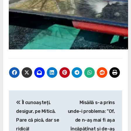
Post
Îl cunoașteți,
Misăilă s-a prins
navigation
desigur, pe Mitică.
unde-i problema: ”Of,
Pare că pică, dar se
de n-aș mai fi așa
ridică!
încăpățînat și de-aș