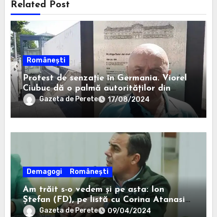
Related Post
Românești
Protest de senzație în Germania. Viorel
Ciubuc dă o palmă autorităților din
România. Bravo, domnule inginer!
Gazeta de Perete
17/08/2024
Demagogi
Românești
Am trăit s-o vedem și pe asta: Ion
Ștefan (FD), pe listă cu Corina Atanasiu
(USR), cea care l-a ajutat pe Misăilă să
Gazeta de Perete
09/04/2024