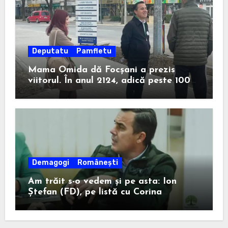
Deputatu
Pamfletu
Mama Omida dă Focșani a prezis
viitorul. În anul 2124, adică peste 100
de ani, un anume Ion Ștefan va câștiga
la Consiliul Județean.
Demagogi
Românești
Am trăit s-o vedem și pe asta: Ion
Ștefan (FD), pe listă cu Corina
Atanasiu (USR), cea care l-a ajutat pe
Misăilă să rămână primar în 2020.