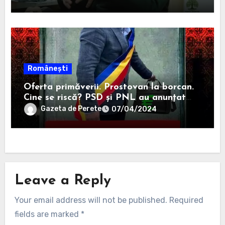
rămână primar în 2020.
Românești
Oferta primăverii. Prostovan la borcan.
Cine se riscă? PSD și PNL au anunțat
că-i sar capacele degeaba blanaursului
Gazeta de Perete
07/04/2024
Leave a Reply
Your email address will not be published.
Required
fields are marked
*