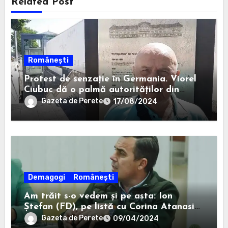
Related Post
Românești
Protest de senzație în Germania. Viorel
Ciubuc dă o palmă autorităților din
România. Bravo, domnule inginer!
Gazeta de Perete
17/08/2024
Demagogi
Românești
Am trăit s-o vedem și pe asta: Ion
Ștefan (FD), pe listă cu Corina Atanasiu
(USR), cea care l-a ajutat pe Misăilă să
Gazeta de Perete
09/04/2024