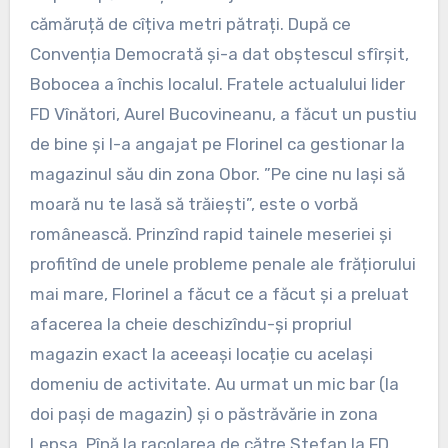
cămăruță de cîțiva metri pătrați. După ce
Convenția Democrată și-a dat obștescul sfîrșit,
Bobocea a închis localul. Fratele actualului lider
FD Vînători, Aurel Bucovineanu, a făcut un pustiu
de bine și l-a angajat pe Florinel ca gestionar la
magazinul său din zona Obor. ”Pe cine nu lași să
moară nu te lasă să trăiești”, este o vorbă
românească. Prinzînd rapid tainele meseriei și
profitînd de unele probleme penale ale frățiorului
mai mare, Florinel a făcut ce a făcut și a preluat
afacerea la cheie deschizîndu-și propriul
magazin exact la aceeași locație cu același
domeniu de activitate. Au urmat un mic bar (la
doi pași de magazin) și o păstrăvărie in zona
Lepșa. Pînă la racolarea de către Ștefan la FD