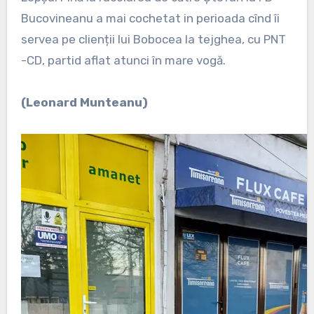
Bucovineanu a mai cochetat in perioada cînd îi
servea pe clienții lui Bobocea la tejghea, cu PNT
-CD, partid aflat atunci în mare vogă.
(Leonard Munteanu)