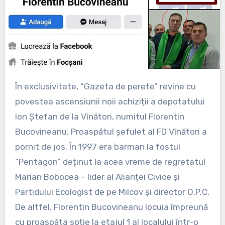
În exclusivitate, “Gazeta de perete” revine cu
povestea ascensiunii noii achiziții a depotatului
Ion Ștefan de la Vînători, numitul Florentin
Bucovineanu. Proaspătul șefulet al FD Vînători a
pornit de jos. În 1997 era barman la fostul
“Pentagon” deținut la acea vreme de regretatul
Marian Bobocea – lider al Alianței Civice și
Partidului Ecologist de pe Milcov și director O.P.C.
De altfel, Florentin Bucovineanu locuia împreună
cu proaspăta soție la etajul 1 al localului într-o