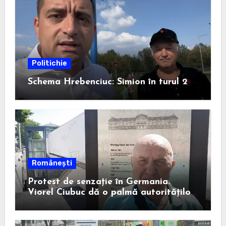
Politichie
Schema Hrebenciuc: Simion în turul 2
Românești
Protest de senzație în Germania.
Viorel Ciubuc dă o palmă autorităților
din România. Bravo, domnule inginer!