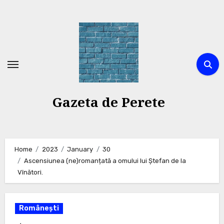
Skip
to
content
Gazeta de Perete
Home
2023
January
30
Ascensiunea (ne)romanțată a omului lui Ștefan de la
Vînători.
Românești