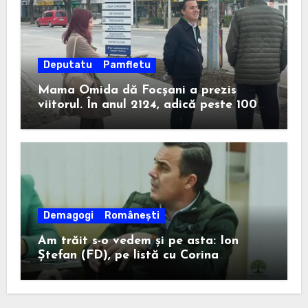
Deputatu
Pamfletu
Mama Omida dă Focșani a prezis
viitorul. În anul 2124, adică peste 100
de ani, un anume Ion Ștefan va câștiga
la Consiliul Județean.
Demagogi
Românești
Am trăit s-o vedem și pe asta: Ion
Ștefan (FD), pe listă cu Corina
Atanasiu (USR), cea care l-a ajutat pe
Misăilă să rămână primar în 2020.