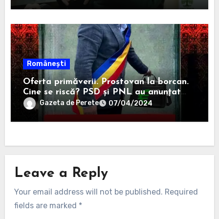
rămână primar în 2020.
Românești
Oferta primăverii. Prostovan la borcan.
Cine se riscă? PSD și PNL au anunțat
că-i sar capacele degeaba blanaursului
Gazeta de Perete
07/04/2024
Leave a Reply
Your email address will not be published.
Required
fields are marked
*