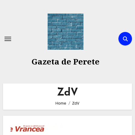
Skip
to
content
Gazeta de Perete
ZdV
Home
ZdV