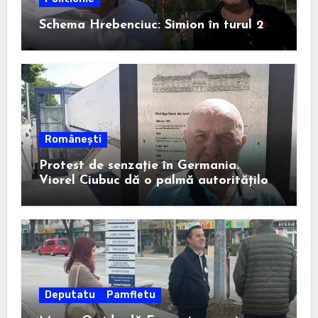
Schema Hrebenciuc: Simion în turul 2
Românești
Protest de senzație în Germania.
Viorel Ciubuc dă o palmă autorităților
din România. Bravo, domnule inginer!
Deputatu
Pamfletu