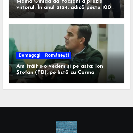
Mama Omida dă Focșani a prezis
viitorul. În anul 2124, adică peste 100
de ani, un anume Ion Ștefan va câștiga
la Consiliul Județean.
Demagogi
Românești
Am trăit s-o vedem și pe asta: Ion
Ștefan (FD), pe listă cu Corina
Atanasiu (USR), cea care l-a ajutat pe
Misăilă să rămână primar în 2020.