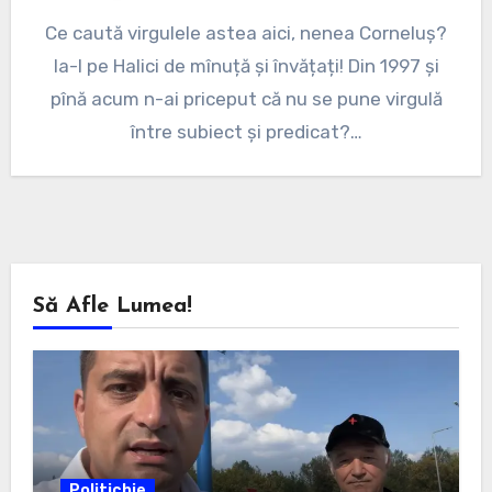
Ce caută virgulele astea aici, nenea Corneluș?
Ia-l pe Halici de mînuță și învățați! Din 1997 și
pînă acum n-ai priceput că nu se pune virgulă
între subiect și predicat?…
Să Afle Lumea!
Politichie