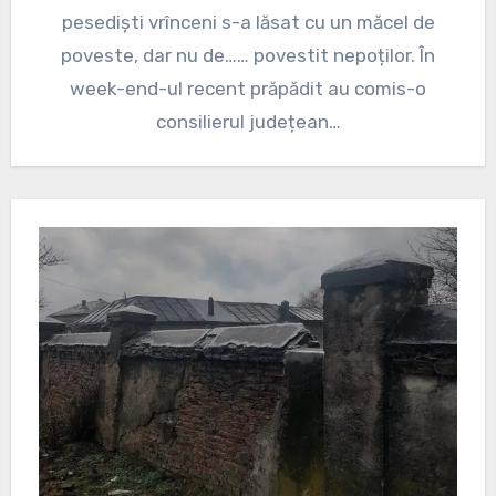
pesediști vrînceni s-a lăsat cu un măcel de
poveste, dar nu de…… povestit nepoților. În
week-end-ul recent prăpădit au comis-o
consilierul județean…