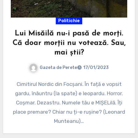
Politichie
Lui Misăilă nu-i pasă de morți.
Că doar morții nu votează. Sau,
mai știi?
Gazeta de Perete
17/01/2023
Cimitirul Nordic din Focșani. În față e vopsit
gardu, înăuntru (la spate) e leopardu. Horror.
Coșmar. Dezastru. Numele tău e MIȘELilă. Îți
place premare? Chiar nu ți-e rușine? (Leonard
Munteanu)…