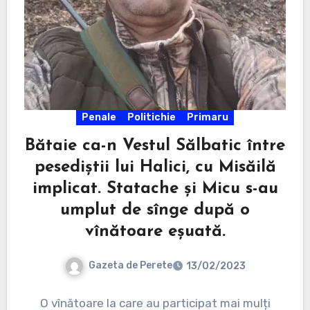
Penale
Politichie
Primaru
Bătaie ca-n Vestul Sălbatic între
pesediștii lui Halici, cu Misăilă
implicat. Statache și Micu s-au
umplut de sînge după o
vînătoare eșuată.
Gazeta de Perete
13/02/2023
O vînătoare la care au participat mai mulți