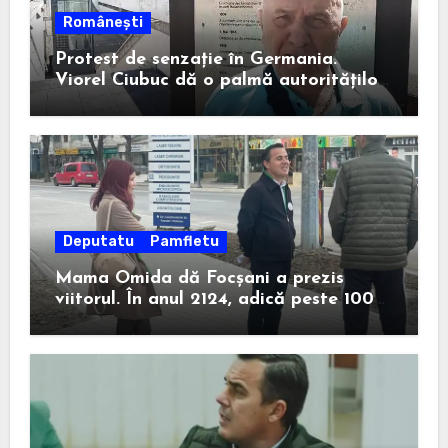
Românești
Protest de senzație în Germania.
Viorel Ciubuc dă o palmă autorităților
din România. Bravo, domnule inginer!
Deputatu
Pamfletu
Mama Omida dă Focșani a prezis
viitorul. În anul 2124, adică peste 100
de ani, un anume Ion Ștefan va câștiga
la Consiliul Județean.