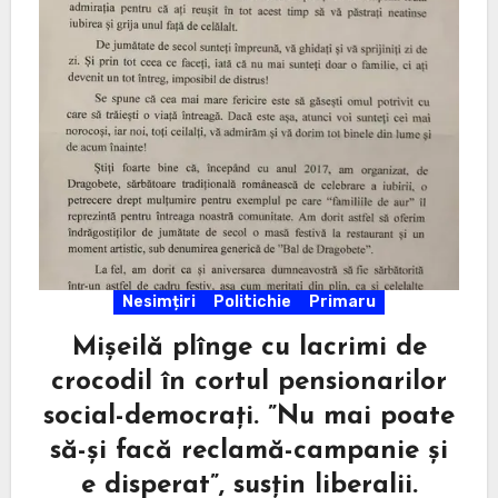
Nesimțiri
Politichie
Primaru
Mișeilă plînge cu lacrimi de
crocodil în cortul pensionarilor
social-democrați. ”Nu mai poate
să-și facă reclamă-campanie și
e disperat”, susțin liberalii.