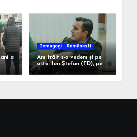
Demagogi
Românești
ani a
Am trăit s-o vedem și pe
asta: Ion Ștefan (FD), pe
 de
listă cu Corina Atanasiu
efan
(USR), cea care l-a ajutat
l
pe Misăilă să rămână
primar în 2020.