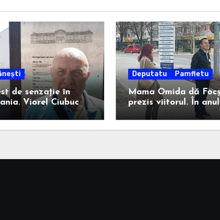
nești
Deputatu
Pamfletu
st de senzație în
Mama Omida dă Focș
nia. Viorel Ciubuc
prezis viitorul. În anul
palmă autorităților
2124, adică peste 100
omânia. Bravo,
ani, un anume Ion Șt
le inginer!
va câștiga la Consiliu
Județean.