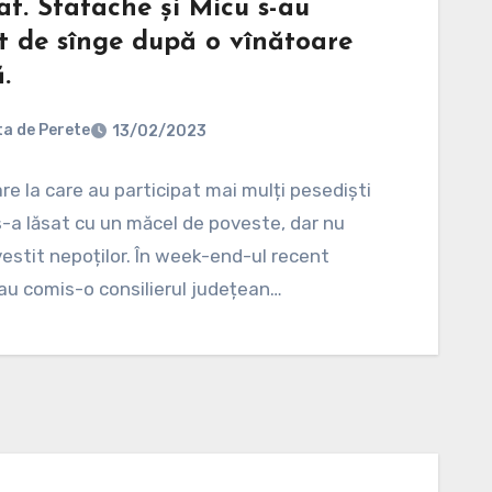
at. Statache și Micu s-au
t de sînge după o vînătoare
.
a de Perete
13/02/2023
re la care au participat mai mulți pesediști
s-a lăsat cu un măcel de poveste, dar nu
stit nepoților. În week-end-ul recent
au comis-o consilierul județean…