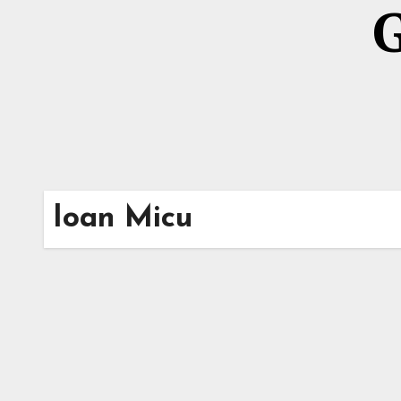
G
Ioan Micu