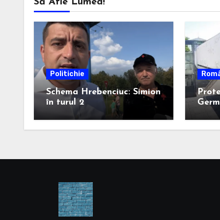
Să Afle Lumea!
Politichie
Româ
Schema Hrebenciuc: Simion
Prote
în turul 2
Germa
dă o 
din R
domnu