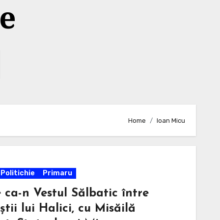
te
Home
Ioan Micu
Politichie
Primaru
 ca-n Vestul Sălbatic între
știi lui Halici, cu Misăilă