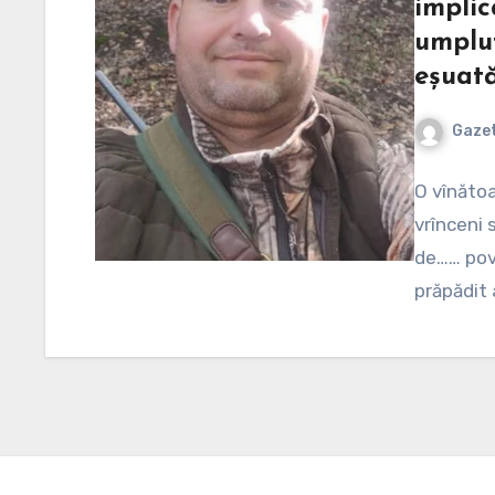
implic
umplu
eșuată
Gazet
O vînătoa
vrînceni 
de…… pove
prăpădit 