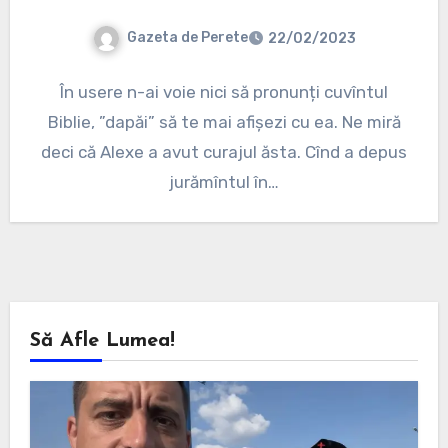
Gazeta de Perete
22/02/2023
În usere n-ai voie nici să pronunți cuvîntul
Biblie, ”dapăi” să te mai afișezi cu ea. Ne miră
deci că Alexe a avut curajul ăsta. Cînd a depus
jurămîntul în…
Să Afle Lumea!