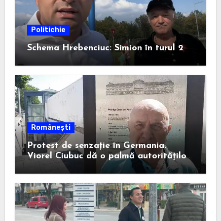
Politichie
Schema Hrebenciuc: Simion în turul 2
Românești
Protest de senzație în Germania.
Viorel Ciubuc dă o palmă autorităților
din România. Bravo, domnule inginer!