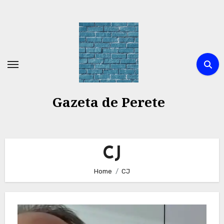
Skip
to
content
Gazeta de Perete
CJ
Home
CJ