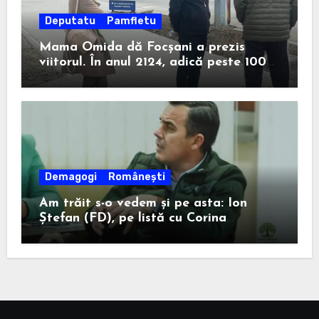
Deputatu
Pamfletu
Mama Omida dă Focșani a prezis
viitorul. În anul 2124, adică peste 100
de ani, un anume Ion Ștefan va câștiga
la Consiliul Județean.
Demagogi
Românești
Am trăit s-o vedem și pe asta: Ion
Ștefan (FD), pe listă cu Corina
Atanasiu (USR), cea care l-a ajutat pe
Misăilă să rămână primar în 2020.